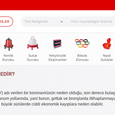
RILER
Yemlik
Suluk
Yetiştiricilik
Bilezik
Nipel
Gurubu
Gurubu
Ekipmanları
Dünyası
Suluklar
EDİR?
V) adı verilen bir koronavirüsün neden olduğu, son derece bulaşı
lunum yollarında, yani burun, gırtlak ve bronşlarda iltihaplanmay
le büyük sürülerde ciddi ekonomik kayıplara neden olabilir.