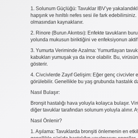
1. Solunum Güçlüğü: Tavuklar IBV'ye yakalandıklar
hapşırık ve hırıltılı nefes sesi ile fark edebilirsini
olmasından kaynaklanır.
2. Rinore (Burun Akıntısı): Enfekte tavukların bur
yolunda mukusun biriktiğini ve enfeksiyonun aktif
3. Yumurta Veriminde Azalma: Yumurtlayan tavuklar
kabukları yumuşak ya da ince olabilir. Bu, virüsü
gösterir.
4. Civcivlerde Zayıf Gelişim: Eğer genç civcivler e
görülebilir. Genellikle bu yaş grubunda hastalık d
Nasıl Bulaşır:
Bronşit hastalığı hava yoluyla kolayca bulaşır. Vi
diğer tavuklar tarafından solunum yoluyla alınır.
Nasıl Önlenir?
1. Aşılama: Tavuklarda bronşiti önlemenin en etkil