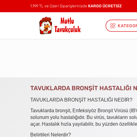
1.199 TL ve Üzeri Siparişlerinizde
KARGO ÜCRETSİZ
KATEGO
TAVUKLARDA BRONŞİT HASTALIĞI N
TAVUKLARDA BRONŞİT HASTALIĞI NEDİR?
Tavuklarda bronşit, Enfeksiyöz Bronşit Virüsü (IB
solunum yolu hastalığıdır. Bu virüs, tavukların so
açar. Hastalık hızla yayılabilir, bu yüzden özellik
Belirtileri Nelerdir?