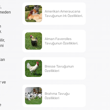
,
Amerikan Ameraucana
) neden
Tavuğunun Irk Özellikleri.
m
.
Alman Faverolles
ir,
Tavuğunun Özellikleri.
ini
arı
Bresse Tavuğunun
Özellikleri
r ve
Brahma Tavuğu
Özellikleri
e