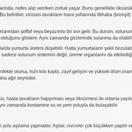
ında, nefes alıp verirken zorluk yaşar. Bunu genellikle öksürük
z. Bu belirtiler, virüsün tavukların hava yollarında iltihaba (bronşit
unlarından şeffaf veya beyazımsı bir sıvı gelir. Bu durum, solunu
 olduğunu gösterir. Aynı zamanda gözlerinde sulanma da olabilir
da yumurta üretimi düşebilir. Hatta yumurtaların şekli bozulabil
n sadece solunum sistemini değil, üreme organlarını da etkilediğ
nfekte olursa, hızlı kilo kaybı, zayıf gelişim ve yüksek ölüm oranl
aha ağır seyreder.
rüs, hasta tavukların hapşırması veya öksürmesi ile ortama yayılı
 Aynı zamanda kontamine su ve yem yoluyla da bulaşabilir.
i yolu aşılama yapmaktır. Aşılar, civcivler çok küçükken yapılır v