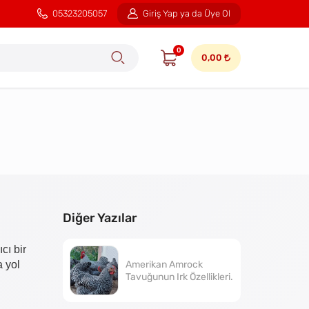
05323205057
Giriş Yap ya da Üye Ol
0
0,00
Diğer Yazılar
cı bir
Amerikan Amrock
a yol
Tavuğunun Irk Özellikleri.