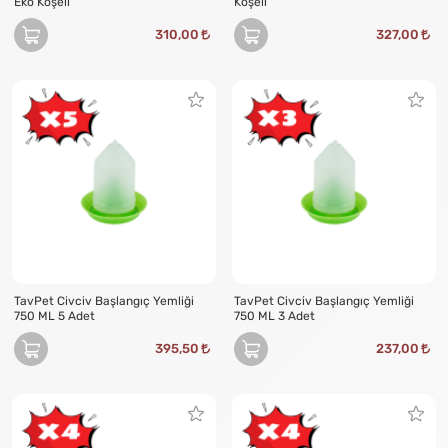
Eko Köşeli
Köşeli
310,00
327,00
TavPet Civciv Başlangıç Yemliği
TavPet Civciv Başlangıç Yemliği
750 ML 5 Adet
750 ML 3 Adet
395,50
237,00