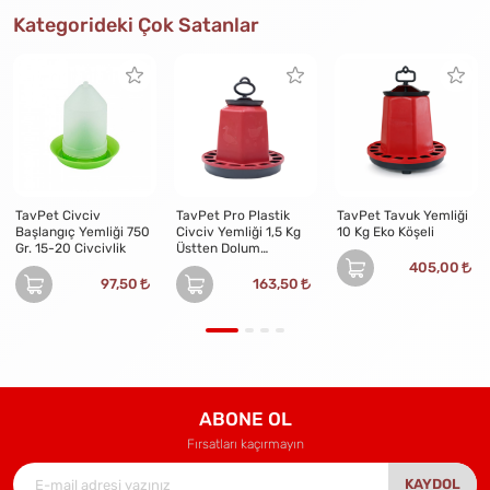
Kategorideki Çok Satanlar
TavPet Civciv
TavPet Pro Plastik
TavPet Tavuk Yemliği
Başlangıç Yemliği 750
Civciv Yemliği 1,5 Kg
10 Kg Eko Köşeli
Gr. 15-20 Civcivlik
Üstten Dolum
Asılabilir
405,00
97,50
163,50
ABONE OL
Fırsatları kaçırmayın
KAYDOL