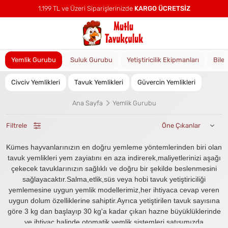
1.199 TL ve Üzeri Siparişlerinizde
KARGO ÜCRETSİZ
Yemlik Gurubu
Suluk Gurubu
Yetiştiricilik Ekipmanları
Bile
Civciv Yemlikleri
Tavuk Yemlikleri
Güvercin Yemlikleri
Ana Sayfa
Yemlik Gurubu
Filtrele
Kümes hayvanlarınızın en doğru yemleme yöntemlerinden biri olan
tavuk yemlikleri yem zayiatını en aza indirerek,maliyetlerinizi aşağı
çekecek tavuklarınızın sağlıklı ve doğru bir şekilde beslenmesini
sağlayacaktır.Salma,etlik,süs veya hobi tavuk yetiştiriciliği
yemlemesine uygun yemlik modellerimiz,her ihtiyaca cevap veren
uygun dolum özelliklerine sahiptir.Ayrıca yetiştirilen tavuk sayısına
göre 3 kg dan başlayıp 30 kg'a kadar çıkan hazne büyüklüklerinde
ve ihtiyaç halinde otomatik yemlik sistemleri satışımızda