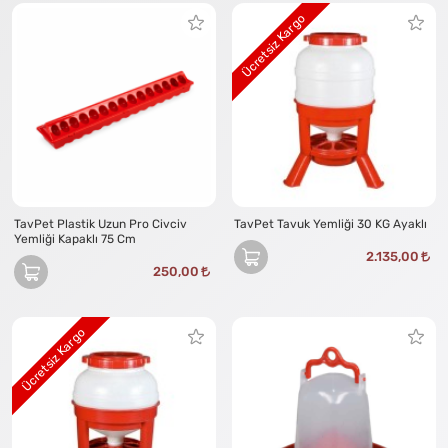
mevcuttur.Tavuk yetiştiriciliğinde işinizi kolaylaştıracak ihtiyacınıza
Ücretsiz Kargo
göre plastik veya paslanmaz metal malzemeden üretilen tavuk
yemlik modellerimizi vade farksız 3 ay ve toplamda 12 aya kadar
taksit imkanı gibi kolay ödeme seçeneklerimiz ile sitemizden temin
edebilirsiniz.Tavuk yemliği konusunda aklınıza takılan her türlü
konuda tarafımıza danışabilirsiniz.
TavPet Plastik Uzun Pro Civciv
TavPet Tavuk Yemliği 30 KG Ayaklı
Yemliği Kapaklı 75 Cm
2.135,00
250,00
Ücretsiz Kargo