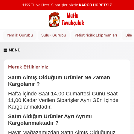
1.199 TL ve Üzeri Siparişlerinizde
KARGO ÜCRETSİZ
Yemlik Gurubu
Suluk Gurubu
Yetiştiricilik Ekipmanları
Bile
MENÜ
Merak Ettikleriniz
Satın Almış Olduğum Ürünler Ne Zaman
Kargolanır ?
Hafta İçinde Saat 14.00 Cumartesi Günü Saat
11,00 Kadar Verilen Siparişler Aynı Gün İçinde
Kargolanmaktadır.
Satın Aldığım Ürünler Ayrı Ayrımı
Kargolanmaktadır ?
Hayır Mağazamızdan Satın Almış Olduğunuz