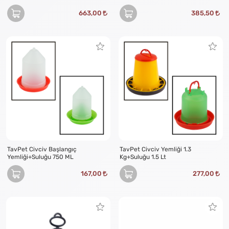
663,00
385,50
TavPet Civciv Başlangıç
TavPet Civciv Yemliği 1.3
Yemliği+Suluğu 750 ML
Kg+Suluğu 1.5 Lt
167,00
277,00