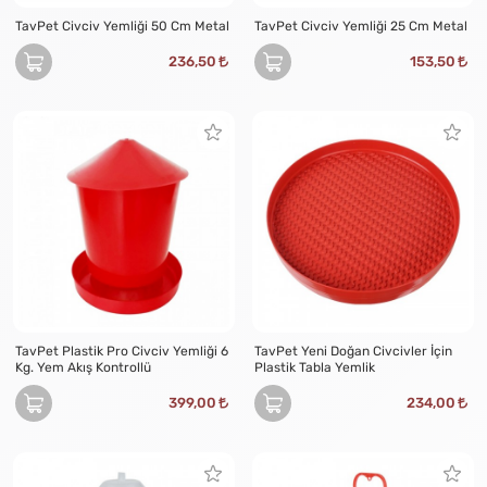
TavPet Civciv Yemliği 50 Cm Metal
TavPet Civciv Yemliği 25 Cm Metal
236,50
153,50
TavPet Plastik Pro Civciv Yemliği 6
TavPet Yeni Doğan Civcivler İçin
Kg. Yem Akış Kontrollü
Plastik Tabla Yemlik
399,00
234,00