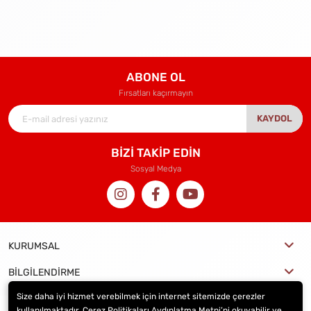
ABONE OL
Fırsatları kaçırmayın
KAYDOL
BİZİ TAKİP EDİN
Sosyal Medya
KURUMSAL
BİLGİLENDİRME
Size daha iyi hizmet verebilmek için internet sitemizde çerezler
kullanılmaktadır. Çerez Politikaları Aydınlatma Metni’ni okuyabilir ve