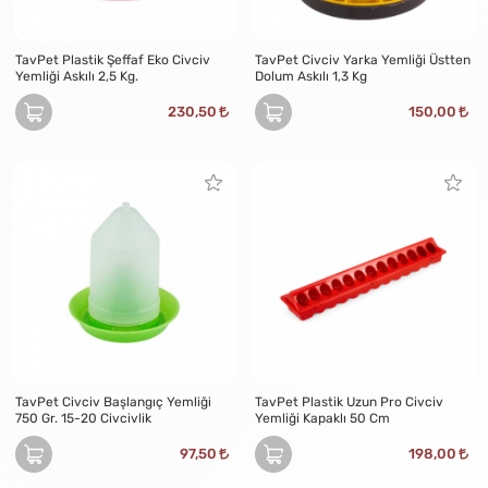
TavPet Plastik Şeffaf Eko Civciv
TavPet Civciv Yarka Yemliği Üstten
Yemliği Askılı 2,5 Kg.
Dolum Askılı 1,3 Kg
230,50
150,00
TavPet Civciv Başlangıç Yemliği
TavPet Plastik Uzun Pro Civciv
750 Gr. 15-20 Civcivlik
Yemliği Kapaklı 50 Cm
97,50
198,00