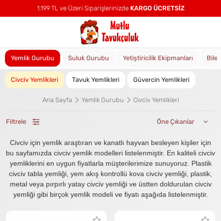
1.199 TL ve Üzeri Siparişlerinizde
KARGO ÜCRETSİZ
Yemlik Gurubu
Suluk Gurubu
Yetiştiricilik Ekipmanları
Bile
Civciv Yemlikleri
Tavuk Yemlikleri
Güvercin Yemlikleri
Ana Sayfa
Yemlik Gurubu
Civciv Yemlikleri
Filtrele
Civciv için yemlik araştıran ve kanatlı hayvan besleyen kişiler için
bu sayfamızda civciv yemlik modelleri listelenmiştir. En kaliteli civciv
yemliklerini en uygun fiyatlarla müşterilerimize sunuyoruz. Plastik
civciv tabla yemliği, yem akış kontrollü kova civciv yemliği, plastik,
metal veya pırpırlı yatay civciv yemliği ve üstten doldurulan civciv
yemliği gibi birçok yemlik modeli ve fiyatı aşağıda listelenmiştir.