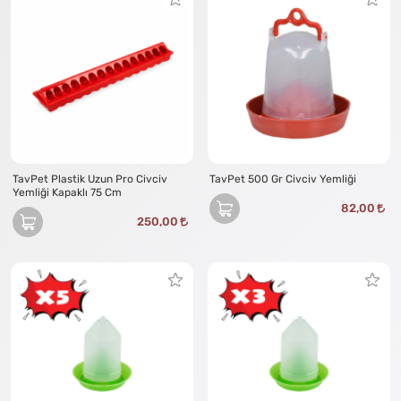
TavPet Plastik Uzun Pro Civciv
TavPet 500 Gr Civciv Yemliği
Yemliği Kapaklı 75 Cm
82,00
250,00