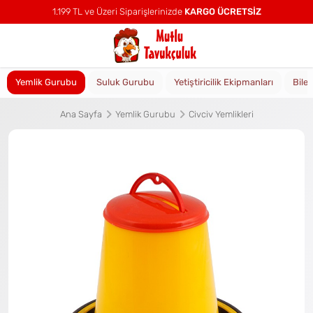
1.199 TL ve Üzeri Siparişlerinizde
KARGO ÜCRETSİZ
Yemlik Gurubu
Suluk Gurubu
Yetiştiricilik Ekipmanları
Bile
Ana Sayfa
Yemlik Gurubu
Civciv Yemlikleri