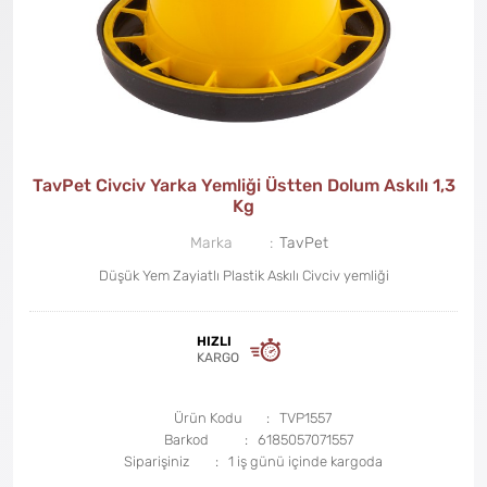
TavPet Civciv Yarka Yemliği Üstten Dolum Askılı 1,3
Kg
Marka
TavPet
Düşük Yem Zayiatlı Plastik Askılı Civciv yemliği
HIZLI
KARGO
Ürün Kodu
TVP1557
Barkod
6185057071557
Siparişiniz
1 iş günü içinde kargoda