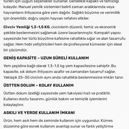
türleri için uygun seçenekler sunarlar. Genellikle kapaklı ve temizliği
kolaydır. Manuel yemlik sistemleri belirli zaman aralıklarında veya
hayvanların ihtiyacına göre yem dağıtır. Sağlıklı büyüme ve verimlilik
için önemlidir, doğru seçim hayvan refahını etkiler.
Civciv Yemliği 1,3–1,5 KG
, civcivlerin düzenli, temiz ve ekonomik
şekilde beslenmesini sağlamak üzere tasarlanmıştır. Kompakt yapısı
sayesinde her türlü büyütme kafesine rahatlıkla sığar ve alan tasarrufu
sağlar. Hem hobi yetiştiricileri hem de profesyonel kümesler için ideal
bir çözümdür.
GENİŞ KAPASİTE – UZUN SÜRELİ KULLANIM
Yem çeşidine bağlı olarak 1,3–1,5 kg yem kapasitesine sahiptir. Bu
kapasite, sık dolum ihtiyacını azaltır ve zamandan tasarruf sağlar.
Yaklaşık 25–30 civcivin aynı anda rahatlıkla beslenmesine imkân tanır.
ÜSTTEN DOLUM – KOLAY KULLANIM
Üstten dolum özelliği sayesinde yem takviyesi hızlı ve pratiktir.
Kullanıcı dostu tasarımı, günlük bakım ve temizlik işlemlerini
kolaylaştırır.
ASKILI VE YERDE KULLANIM İMKANI
Ürün, hem asılı hem de zeminde kullanım için uygundur. Kümes
düzenine göre esnek kullanım avantajı sunar ve farklı yetiştirme