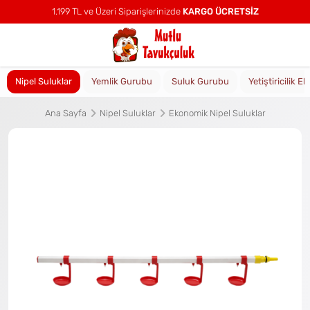
1.199 TL ve Üzeri Siparişlerinizde
KARGO ÜCRETSİZ
Nipel Suluklar
Yemlik Gurubu
Suluk Gurubu
Yetiştiricilik E
Ana Sayfa
Nipel Suluklar
Ekonomik Nipel Suluklar