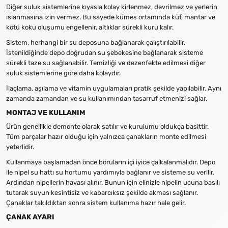
Diğer suluk sistemlerine kıyasla kolay kirlenmez, devrilmez ve yerlerin
ıslanmasına izin vermez. Bu sayede kümes ortamında küf, mantar ve
kötü koku oluşumu engellenir, altlıklar sürekli kuru kalır.
Sistem, herhangi bir su deposuna bağlanarak çalıştırılabilir.
İstenildiğinde depo doğrudan su şebekesine bağlanarak sisteme
sürekli taze su sağlanabilir. Temizliği ve dezenfekte edilmesi diğer
suluk sistemlerine göre daha kolaydır.
İlaçlama, aşılama ve vitamin uygulamaları pratik şekilde yapılabilir. Aynı
zamanda zamandan ve su kullanımından tasarruf etmenizi sağlar.
MONTAJ VE KULLANIM
Ürün genellikle demonte olarak satılır ve kurulumu oldukça basittir.
Tüm parçalar hazır olduğu için yalnızca çanakların monte edilmesi
yeterlidir.
Kullanmaya başlamadan önce boruların içi iyice çalkalanmalıdır. Depo
ile nipel su hattı su hortumu yardımıyla bağlanır ve sisteme su verilir.
Ardından nipellerin havası alınır. Bunun için elinizle nipelin ucuna basılı
tutarak suyun kesintisiz ve kabarcıksız şekilde akması sağlanır.
Çanaklar takıldıktan sonra sistem kullanıma hazır hale gelir.
ÇANAK AYARI