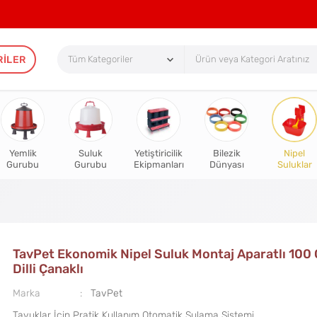
RILER
Yemlik
Suluk
Yetiştiricilik
Bilezik
Nipel
Gurubu
Gurubu
Ekipmanları
Dünyası
Suluklar
TavPet Ekonomik Nipel Suluk Montaj Aparatlı 100
Dilli Çanaklı
Marka
TavPet
Tavuklar İçin Pratik Kullanım Otomatik Sulama Sistemi