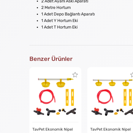
2 Adet Ayarlı Askı Aparatı
2 Metre Hortum
1 Adet Depo Bağlantı Aparatı
1 Adet Y Hortum Eki
1 Adet T Hortum Eki
Benzer Ürünler
TavPet Ekonomik Nipel
TavPet Ekonomik Nipel