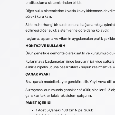
pratik sulama sistemlerinden biridir.
Diğer suluk sistemlerine kıyasla kolay kirlenmez, devri
sürekli kuru kalır.
Sistem, herhangi bir su deposuna bağlanarak çalıştırılab
edilmesi diğer suluk sistemlerine göre daha kolaydır.
İlaçlama, aşılama ve vitamin uygulamaları pratik şekild
MONTAJ VE KULLANIM
Ürün genellikle demonte olarak satılır ve kurulumu olduk
Kullanmaya başlamadan önce boruların içi iyice çalkalanma
elinizle nipelin ucuna basılı tutarak suyun kesintisiz ve 
ÇANAK AYARI
Bazı çanak modelleri ayar gerektirebilir. Yaylı veya dilli
Su taşması durumunda çanaklar sökülür, nipeller 2–3 diş s
çanaklar tekrar takılarak sistem çalıştırılır.
PAKET İÇERİĞİ
1 Adet 5 Çanaklı 100 Cm Nipel Suluk