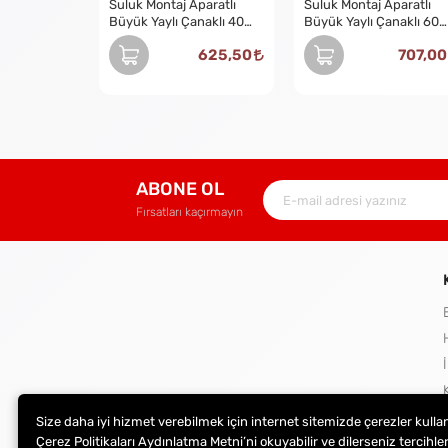
Suluk Montaj Aparatlı
Suluk Montaj Aparatlı
Büyük Yaylı Çanaklı 40
Büyük Yaylı Çanaklı 60
Cm
Cm
625,50
707,00
ABONE OL
Fırsatları kaçırmayın
Size daha iyi hizmet verebilmek için internet sitemizde çerezler kulla
Çerez Politikaları Aydınlatma Metni’ni okuyabilir ve dilerseniz tercihler