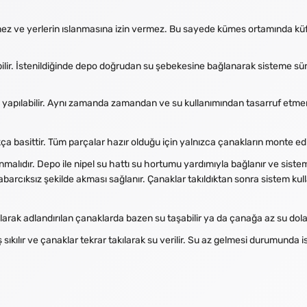
lmez ve yerlerin ıslanmasına izin vermez. Bu sayede kümes ortamında küf,
ilir. İstenildiğinde depo doğrudan su şebekesine bağlanarak sisteme süre
e yapılabilir. Aynı zamanda zamandan ve su kullanımından tasarruf etmen
ça basittir. Tüm parçalar hazır olduğu için yalnızca çanakların monte edil
lıdır. Depo ile nipel su hattı su hortumu yardımıyla bağlanır ve sisteme 
kabarcıksız şekilde akması sağlanır. Çanaklar takıldıktan sonra sistem kull
 olarak adlandırılan çanaklarda bazen su taşabilir ya da çanağa az su dolab
ıkılır ve çanaklar tekrar takılarak su verilir. Su az gelmesi durumunda is