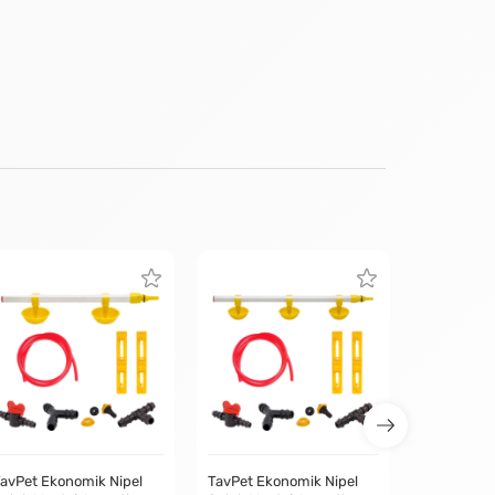
avPet Ekonomik Nipel
TavPet Ekonomik Nipel