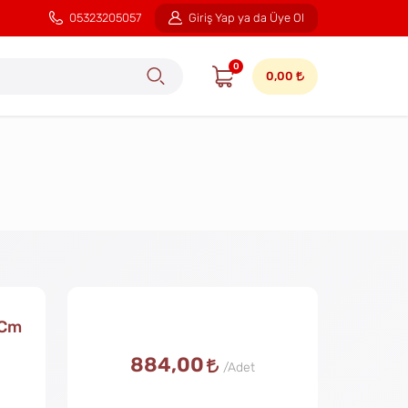
05323205057
Giriş Yap ya da Üye Ol
0
0,00
 Cm
884,00