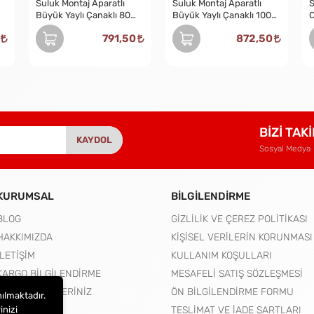
Suluk Montaj Aparatlı
Suluk Montaj Aparatlı
S
Büyük Yaylı Çanaklı 80
Büyük Yaylı Çanaklı 100
C
Cm
Cm
791,50
872,50
BİZİ TAK
KAYDOL
Sosyal Medya
KURUMSAL
BİLGİLENDİRME
BLOG
GİZLİLİK VE ÇEREZ POLİTİKASI
HAKKIMIZDA
KİŞİSEL VERİLERİN KORUNMASI
İLETİŞİM
KULLANIM KOŞULLARI
KARGO BİLGİLENDİRME
MESAFELİ SATIŞ SÖZLEŞMESİ
MERAK ETTİKLERİNİZ
ÖN BİLGİLENDİRME FORMU
nılmaktadır.
inizi
TESLİMAT VE İADE ŞARTLARI