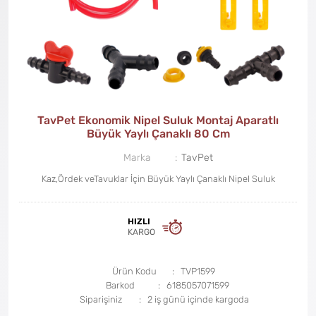
TavPet Ekonomik Nipel Suluk Montaj Aparatlı
Büyük Yaylı Çanaklı 80 Cm
Marka
TavPet
Kaz,Ördek veTavuklar İçin Büyük Yaylı Çanaklı Nipel Suluk
HIZLI
KARGO
Ürün Kodu
TVP1599
Barkod
6185057071599
Siparişiniz
2 iş günü içinde kargoda