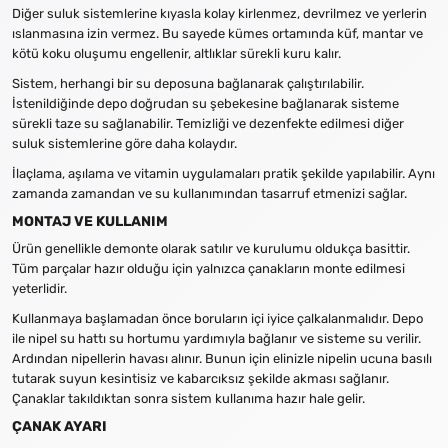
Diğer suluk sistemlerine kıyasla kolay kirlenmez, devrilmez ve yerlerin
ıslanmasına izin vermez. Bu sayede kümes ortamında küf, mantar ve
kötü koku oluşumu engellenir, altlıklar sürekli kuru kalır.
Sistem, herhangi bir su deposuna bağlanarak çalıştırılabilir.
İstenildiğinde depo doğrudan su şebekesine bağlanarak sisteme
sürekli taze su sağlanabilir. Temizliği ve dezenfekte edilmesi diğer
suluk sistemlerine göre daha kolaydır.
İlaçlama, aşılama ve vitamin uygulamaları pratik şekilde yapılabilir. Aynı
zamanda zamandan ve su kullanımından tasarruf etmenizi sağlar.
MONTAJ VE KULLANIM
Ürün genellikle demonte olarak satılır ve kurulumu oldukça basittir.
Tüm parçalar hazır olduğu için yalnızca çanakların monte edilmesi
yeterlidir.
Kullanmaya başlamadan önce boruların içi iyice çalkalanmalıdır. Depo
ile nipel su hattı su hortumu yardımıyla bağlanır ve sisteme su verilir.
Ardından nipellerin havası alınır. Bunun için elinizle nipelin ucuna basılı
tutarak suyun kesintisiz ve kabarcıksız şekilde akması sağlanır.
Çanaklar takıldıktan sonra sistem kullanıma hazır hale gelir.
ÇANAK AYARI