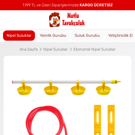
1.199 TL ve Üzeri Siparişlerinizde
KARGO ÜCRETSİZ
Nipel Suluklar
Yemlik Gurubu
Suluk Gurubu
Yetiştiricilik E
Ana Sayfa
Nipel Suluklar
Ekonomik Nipel Suluklar