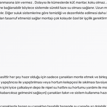
lanmasına izin vermez . Dolayısı ile kümeslerde küf, mantar, koku olmaz. Al
ine bağlanabilir böylece sistemde sürekli taze su olması sağlanır. Uzun me
ılır. Diğer suluk sistemlerine göre temizliği ve dezenfekte edilmesi daha 
n tasarruf etmenizi sağlar montajı çok kolaydır özel bir işçilik gerektir
ittir her şey hazır olduğu için sadece çanakları monte etmek ve birleşt
c yapıştırıcısı ile yapıştırılması veya hortum kelepçesi ile sıkılması tavsi
ini iyice çalkalayın depo ile nipel su hattını su hortumu yardımı ile mo
e kabarcıksız gelmesini sağlayın) çanakları takın ve sistem kullanıma hazı
dilen çanaklarda bazen su çanaktan taşabilir bazende su çanağa az dolabil