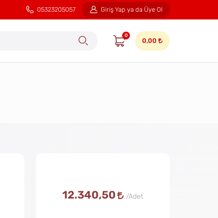
05323205057
Giriş Yap ya da Üye Ol
0
0,00
12.340,50