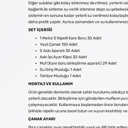
Diğer suluklar gibi kolay kirlenmez devrilmez, yerlerin ıs
bağlantı ile sisteme su verilir istenirse depo su şebekes
sistemin en sonuna kadar yeterli su verilmesi kolaylaştır
daha pratik yapılır. Ayrıca zamandan ve su kullanımınızda
SET İÇERİĞİ
1 Metre 5 Nipelli Kare Boru 30 Adet
Yaylı Çanak 150 Adet
S Askı Aparatı 30 Adet
Askı İpi Ayar Klipsi 30 Adet
Muf (Kare boru birleştirme aparatı) 29 Adet
Su Giriş Musluğu 1 Adet
Tahliye Musluğu 1 Adet
MONTAJ VE KULLANIM
Ürün genelde demonte olarak satılır kurulumu oldukça bas
yeterli olacaktır. Birleştirme için gönderilen mufların pv
çalışmayacaktır. Kullanmaya başlamadan önce boruların iç
(elinizle nipelin ucuna basılı tutun ve suyun kesintisiz v
ÇANAK AYARI
Bazı çanaklar ayar gerektirebilir yaylı ve dilli tabir e