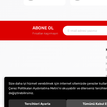
ABONE OL
Fırsatları kaçırmayın
Size daha iyi hizmet verebilmek için internet sitemizde çerezler kulla
Çerez Politikaları Aydınlatma Metni’ni okuyabilir ve dilerseniz tercihler
değiştirebilirsiniz.
Tercihleri Ayarla
Tümünü Kabul E