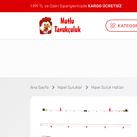
1.199 TL ve Üzeri Siparişlerinizde
KARGO ÜCRETSİZ
KATEGO
Ana Sayfa
Nipel Suluklar
Nipel Suluk Hatları