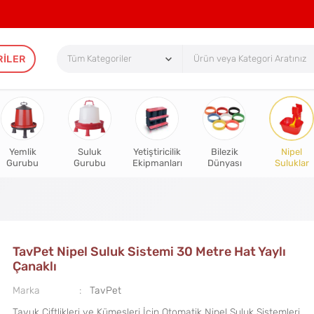
RILER
Yemlik
Suluk
Yetiştiricilik
Bilezik
Nipel
Gurubu
Gurubu
Ekipmanları
Dünyası
Suluklar
TavPet Nipel Suluk Sistemi 30 Metre Hat Yaylı
Çanaklı
Marka
TavPet
Tavuk Çiftlikleri ve Kümesleri İçin Otomatik Nipel Suluk Sistemleri