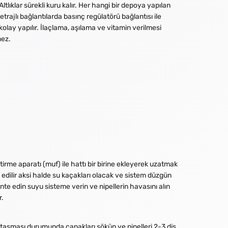
tlıklar sürekli kuru kalır. Her hangi bir depoya yapılan
trajlı bağlantılarda basınç regülatörü bağlantısı ile
kolay yapılır. İlaçlama, aşılama ve vitamin verilmesi
mez.
irme aparatı (muf) ile hattı bir birine ekleyerek uzatmak
ye edilir aksi halde su kaçakları olacak ve sistem düzgün
nte edin suyu sisteme verin ve nipellerin havasını alın
r.
ir taşması durumunda çanakları sökün ve nipelleri 2-3 diş