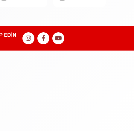
İP EDİN