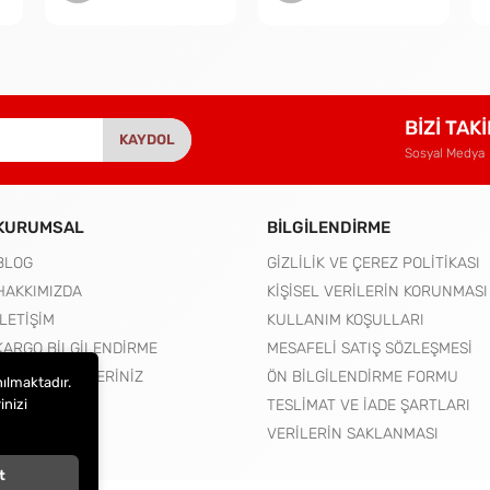
BİZİ TAK
KAYDOL
Sosyal Medya
KURUMSAL
BİLGİLENDİRME
BLOG
GİZLİLİK VE ÇEREZ POLİTİKASI
HAKKIMIZDA
KİŞİSEL VERİLERİN KORUNMASI
İLETİŞİM
KULLANIM KOŞULLARI
KARGO BİLGİLENDİRME
MESAFELİ SATIŞ SÖZLEŞMESİ
MERAK ETTİKLERİNİZ
ÖN BİLGİLENDİRME FORMU
nılmaktadır.
inizi
TESLİMAT VE İADE ŞARTLARI
VERİLERİN SAKLANMASI
t