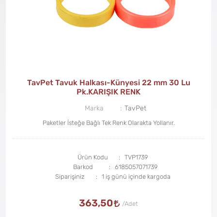
TavPet Tavuk Halkası-Künyesi 22 mm 30 Lu
Pk.KARIŞIK RENK
Marka
TavPet
Paketler İsteğe Bağlı Tek Renk Olarakta Yollanır.
Ürün Kodu
TVP1739
Barkod
6185057071739
Siparişiniz
1 iş günü içinde kargoda
363,50