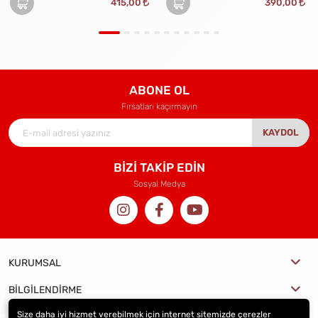
415,00
390,00
ABONE OL
Fırsatları kaçırmayın
KAYDOL
BİZİ TAKİP EDİN
Sosyal Medya
KURUMSAL
BİLGİLENDİRME
Size daha iyi hizmet verebilmek için internet sitemizde çerezler