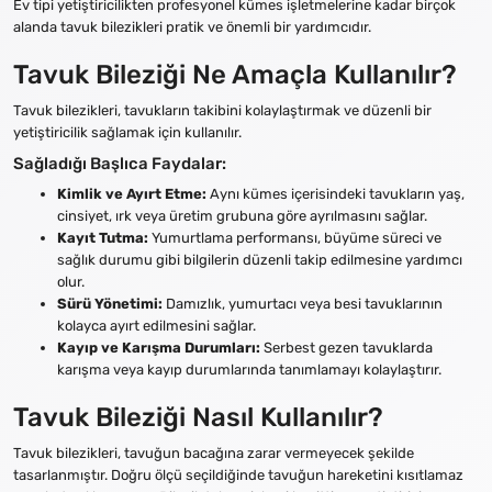
Ev tipi yetiştiricilikten profesyonel kümes işletmelerine kadar birçok
alanda tavuk bilezikleri pratik ve önemli bir yardımcıdır.
Tavuk Bileziği Ne Amaçla Kullanılır?
Tavuk bilezikleri, tavukların takibini kolaylaştırmak ve düzenli bir
yetiştiricilik sağlamak için kullanılır.
Sağladığı Başlıca Faydalar:
Kimlik ve Ayırt Etme:
Aynı kümes içerisindeki tavukların yaş,
cinsiyet, ırk veya üretim grubuna göre ayrılmasını sağlar.
Kayıt Tutma:
Yumurtlama performansı, büyüme süreci ve
sağlık durumu gibi bilgilerin düzenli takip edilmesine yardımcı
olur.
Sürü Yönetimi:
Damızlık, yumurtacı veya besi tavuklarının
kolayca ayırt edilmesini sağlar.
Kayıp ve Karışma Durumları:
Serbest gezen tavuklarda
karışma veya kayıp durumlarında tanımlamayı kolaylaştırır.
Tavuk Bileziği Nasıl Kullanılır?
Tavuk bilezikleri, tavuğun bacağına zarar vermeyecek şekilde
tasarlanmıştır. Doğru ölçü seçildiğinde tavuğun hareketini kısıtlamaz