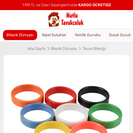
1.199 TL ve Üzeri Siparişlerinizde
KARGO ÜCRETSİZ
Bilezik Dünyası
Nipel Suluklar
Yemlik Gurubu
Suluk Gurub
Ana Sayfa
Bilezik Dünyası
Tavuk Bileziği