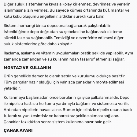
Diğer suluk sistemlerine kıyasla kolay kirlenmez, devrilmez ve yerlerin
ıslanmasına izin vermez. Bu sayede kümes ortamında küf, mantar ve
kötü koku oluşumu engellenir, altlıklar sürekli kuru kalır.
Sistem, herhangi bir su deposuna bağlanarak çalıştırılabilir.
İstenildiğinde depo doğrudan su şebekesine bağlanarak sisteme
sürekli taze su sağlanabilir. Temizliği ve dezenfekte edilmesi diğer
suluk sistemlerine göre daha kolaydır.
İlaçlama, aşılama ve vitamin uygulamaları pratik şekilde yapılabilir. Aynı
zamanda zamandan ve su kullanımından tasarruf etmenizi sağlar.
MONTAJ VE KULLANIM
Ürün genellikle demonte olarak satılır ve kurulumu oldukça basittir.
Tüm parçalar hazır olduğu için yalnızca çanakların monte edilmesi
yeterlidir.
Kullanmaya başlamadan önce boruların içi iyice çalkalanmalıdır. Depo
ile nipel su hattı su hortumu yardımıyla bağlanır ve sisteme su verilir.
Ardından nipellerin havası alınır. Bunun için elinizle nipelin ucuna basılı
tutarak suyun kesintisiz ve kabarcıksız şekilde akması sağlanır.
Çanaklar takıldıktan sonra sistem kullanıma hazır hale gelir.
ÇANAK AYARI