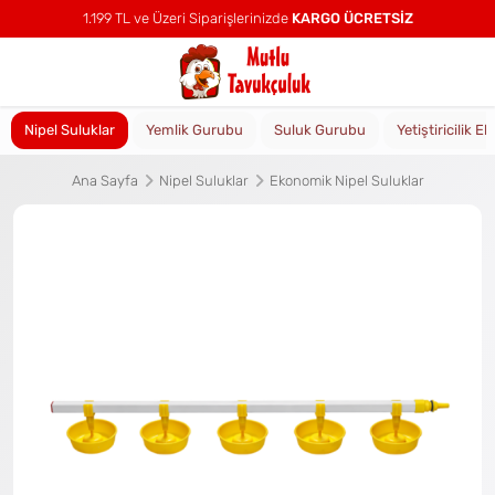
1.199 TL ve Üzeri Siparişlerinizde
KARGO ÜCRETSİZ
Nipel Suluklar
Yemlik Gurubu
Suluk Gurubu
Yetiştiricilik E
Ana Sayfa
Nipel Suluklar
Ekonomik Nipel Suluklar