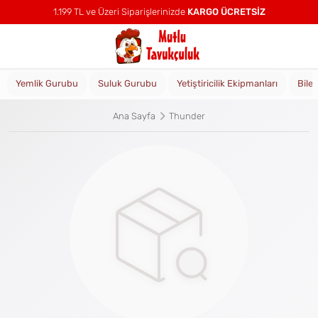
1.199 TL ve Üzeri Siparişlerinizde
KARGO ÜCRETSİZ
Yemlik Gurubu
Suluk Gurubu
Yetiştiricilik Ekipmanları
Bile
Ana Sayfa
Thunder