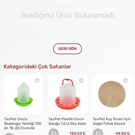
GERI DÖN
Kategorideki Çok Satanlar
TavPet Civciv
TavPet Plastik Civciv
TavPet Kuş Türleri İçin
Başlangıç Yemliği 750
Suluğu 1,5 Lt Eko Askılı
Doğal Folluk Keçesi
Gr. 15-20 Civcivlik
134,00
44,00