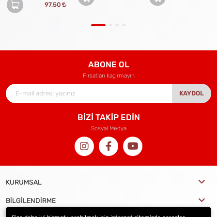
97,50
ABONE OL
Fırsatları kaçırmayın
KAYDOL
BİZİ TAKİP EDİN
Sosyal Medya
KURUMSAL
BİLGİLENDİRME