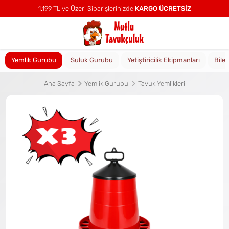
1.199 TL ve Üzeri Siparişlerinizde
KARGO ÜCRETSİZ
Yemlik Gurubu
Suluk Gurubu
Yetiştiricilik Ekipmanları
Bile
Ana Sayfa
Yemlik Gurubu
Tavuk Yemlikleri