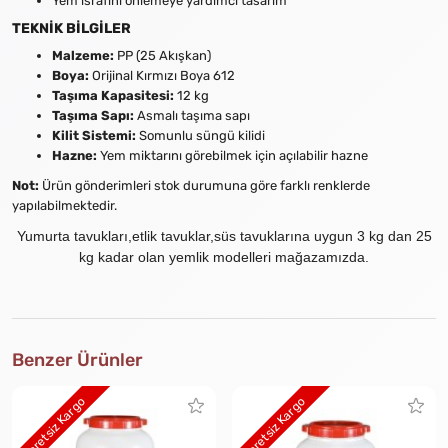
Yem israfını önlemeye yardımcı tasarım
TEKNİK BİLGİLER
Malzeme:
PP (25 Akışkan)
Boya:
Orijinal Kırmızı Boya 612
Taşıma Kapasitesi:
12 kg
Taşıma Sapı:
Asmalı taşıma sapı
Kilit Sistemi:
Somunlu süngü kilidi
Hazne:
Yem miktarını görebilmek için açılabilir hazne
Not:
Ürün gönderimleri stok durumuna göre farklı renklerde
yapılabilmektedir.
Yumurta tavukları,etlik tavuklar,süs tavuklarına uygun 3 kg dan 25
kg kadar olan yemlik modelleri mağazamızda.
Benzer Ürünler
Ücretsiz Kargo
Ücretsiz Kargo