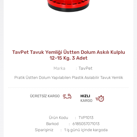
TavPet Tavuk Yemliği Üstten Dolum Askılı Kulplu
12-15 Kg. 3 Adet
Marka
TavPet
Pratik Üstten Dolum Yapılabilen Plastik Asılabilir Tavuk Yemlik
ÜCRETSIZ KARGO
HIZLI
KARGO
Ürün Kodu
TVP1013
Barkod
6185057071013
Siparişiniz
1 iş günü içinde kargoda