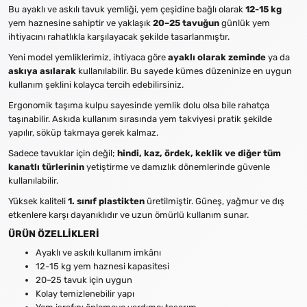
Bu ayaklı ve askılı tavuk yemliği, yem çeşidine bağlı olarak
12-15 kg
yem haznesine sahiptir ve yaklaşık
20–25 tavuğun
günlük yem
ihtiyacını rahatlıkla karşılayacak şekilde tasarlanmıştır.
Yeni model yemliklerimiz, ihtiyaca göre
ayaklı olarak zeminde
ya da
askıya asılarak
kullanılabilir. Bu sayede kümes düzeninize en uygun
kullanım şeklini kolayca tercih edebilirsiniz.
Ergonomik taşıma kulpu sayesinde yemlik dolu olsa bile rahatça
taşınabilir. Askıda kullanım sırasında yem takviyesi pratik şekilde
yapılır, söküp takmaya gerek kalmaz.
Sadece tavuklar için değil;
hindi, kaz, ördek, keklik ve diğer tüm
kanatlı türlerinin
yetiştirme ve damızlık dönemlerinde güvenle
kullanılabilir.
Yüksek kaliteli
1. sınıf plastikten
üretilmiştir. Güneş, yağmur ve dış
etkenlere karşı dayanıklıdır ve uzun ömürlü kullanım sunar.
ÜRÜN ÖZELLİKLERİ
Ayaklı ve askılı kullanım imkânı
12-15 kg yem haznesi kapasitesi
20–25 tavuk için uygun
Kolay temizlenebilir yapı