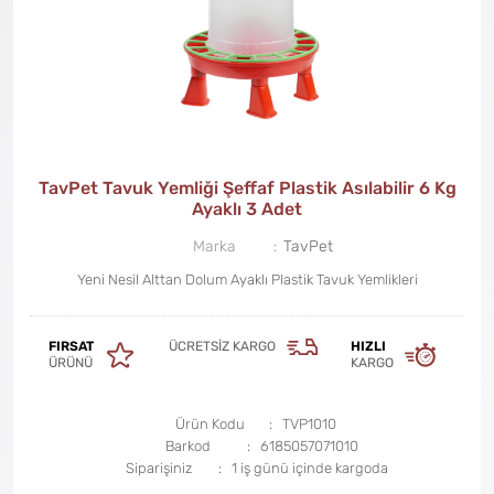
TavPet Tavuk Yemliği Şeffaf Plastik Asılabilir 6 Kg
Ayaklı 3 Adet
Marka
TavPet
Yeni Nesil Alttan Dolum Ayaklı Plastik Tavuk Yemlikleri
FIRSAT
ÜCRETSIZ KARGO
HIZLI
ÜRÜNÜ
KARGO
Ürün Kodu
TVP1010
Barkod
6185057071010
Siparişiniz
1 iş günü içinde kargoda