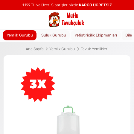
1.199 TL ve Üzeri Siparişlerinizde
KARGO ÜCRETSİZ
Yemlik Gurubu
Suluk Gurubu
Yetiştiricilik Ekipmanları
Bile
Ana Sayfa
Yemlik Gurubu
Tavuk Yemlikleri