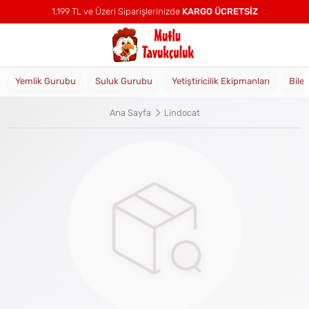
1.199 TL ve Üzeri Siparişlerinizde
KARGO ÜCRETSİZ
Yemlik Gurubu
Suluk Gurubu
Yetiştiricilik Ekipmanları
Bile
Ana Sayfa
Lindocat