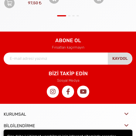
97,50
ABONE OL
Fırsatları kaçırmayın
KAYDOL
BİZİ TAKİP EDİN
Sosyal Medya
KURUMSAL
BİLGİLENDİRME