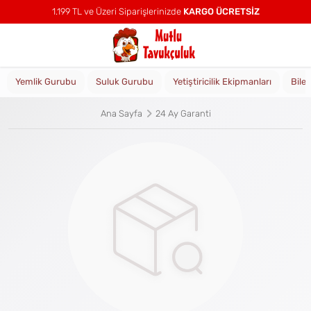
1.199 TL ve Üzeri Siparişlerinizde
KARGO ÜCRETSİZ
Yemlik Gurubu
Suluk Gurubu
Yetiştiricilik Ekipmanları
Bile
Ana Sayfa
24 Ay Garanti