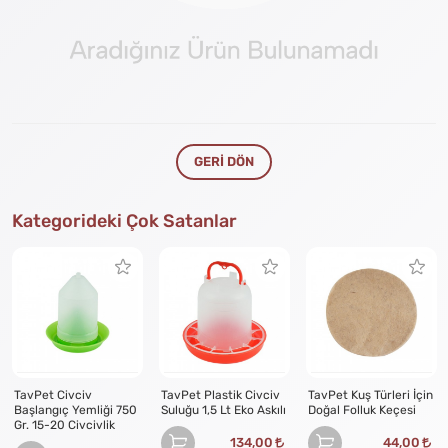
GERI DÖN
Kategorideki Çok Satanlar
TavPet Civciv
TavPet Plastik Civciv
TavPet Kuş Türleri İçin
Başlangıç Yemliği 750
Suluğu 1,5 Lt Eko Askılı
Doğal Folluk Keçesi
Gr. 15-20 Civcivlik
134,00
44,00