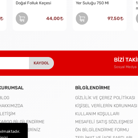
Doğal Folluk Keçesi
Yer Suluğu 750 Ml
1
44,00
97,50
BİZİ TAK
KAYDOL
Sosyal Medya
KURUMSAL
BİLGİLENDİRME
BLOG
GİZLİLİK VE ÇEREZ POLİTİKASI
HAKKIMIZDA
KİŞİSEL VERİLERİN KORUNMASI
İLETİŞİM
KULLANIM KOŞULLARI
KARGO BİLGİLENDİRME
MESAFELİ SATIŞ SÖZLEŞMESİ
MERAK ETTİKLERİNİZ
ÖN BİLGİLENDİRME FORMU
nılmaktadır.
inizi
TESLİMAT VE İADE ŞARTLARI