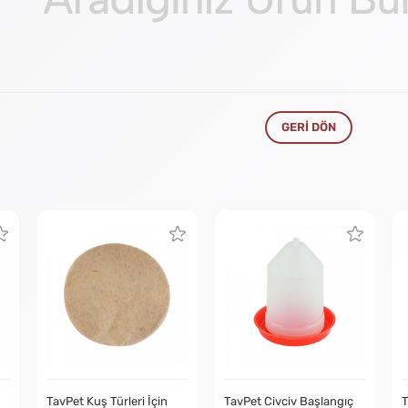
GERI DÖN
TavPet Kuş Türleri İçin
TavPet Civciv Başlangıç
T