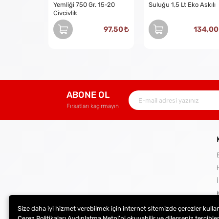
Yemliği 750 Gr. 15-20
Suluğu 1,5 Lt Eko Askılı
Civcivlik
97,50
134,00
ABONE OL
Fırsatları kaçırmayın
Size daha iyi hizmet verebilmek için internet sitemizde çerezler kulla
Çerez Politikaları Aydınlatma Metni’ni okuyabilir ve dilerseniz tercihler