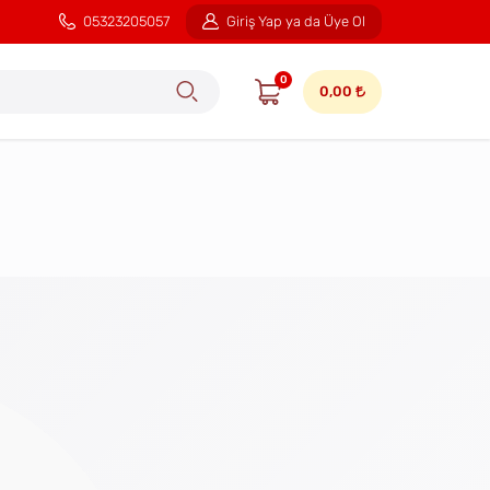
05323205057
Giriş Yap ya da Üye Ol
0
0,00