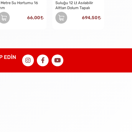
 Metre Su Hortumu 16
Suluğu 12 Lt Asılabilir
mm
Alttan Dolum Tapalı
66,00
694,50
İP EDİN