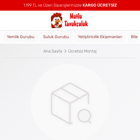
1.199 TL ve Üzeri Siparişlerinizde
KARGO ÜCRETSİZ
Yemlik Gurubu
Suluk Gurubu
Yetiştiricilik Ekipmanları
Bile
Ana Sayfa
Ücretsiz Montaj