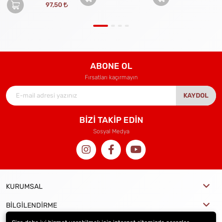
97,50
ABONE OL
Fırsatları kaçırmayın
KAYDOL
BİZİ TAKİP EDİN
Sosyal Medya
KURUMSAL
BİLGİLENDİRME