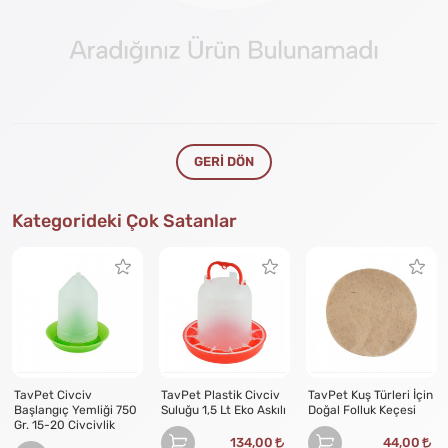
GERI DÖN
Kategorideki Çok Satanlar
TavPet Civciv
TavPet Plastik Civciv
TavPet Kuş Türleri İçin
Başlangıç Yemliği 750
Suluğu 1,5 Lt Eko Askılı
Doğal Folluk Keçesi
Gr. 15-20 Civcivlik
134,00
44,00