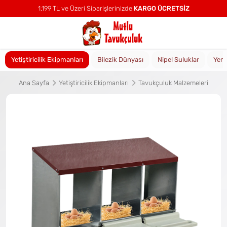
1.199 TL ve Üzeri Siparişlerinizde
KARGO ÜCRETSİZ
Yetiştiricilik Ekipmanları
Bilezik Dünyası
Nipel Suluklar
Yem
Ana Sayfa
Yetiştiricilik Ekipmanları
Tavukçuluk Malzemeleri