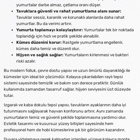
yumurtalar darbe almaz, çatlama oranı düşer.
Tavuklara güvenli ve rahat yumurtlama alanı sunar:
Tavuklar sessiz, karanlık ve korunaklı alanlarda daha rahat
yumurtlar. Bu da verimi artırır.
Yumurta toplamayı kolaylaştırır:
Yumurtalar tek bir noktada
toplandığı için hızlı ve pratik şekilde alınabilir.
Kümes düzenini korur:
Rastgele yumurtlama engellenir,
kümes daha temiz ve düzenli olur.
Hijyen ve sağlık sağlar:
Yumurtaların kirlenmesi ve bakteri
riski azalır.
Bu modern folluk, çevre dostu yapısı ve uzun ömürlü dayanıklılığı ile
kümesler için ideal bir çözümdür. Kolayca çıkarılabilen raylı tepsi
sistemi sayesinde temizlik ve bakım son derece pratiktir. Günlük
kullanımda zamandan tasarruf sağlar, hijyen seviyesini üst düzeyde
tutar.
Izgaralı ve kaba dokulu tepsi yapısı, tavukların ayaklarının daha iyi
tutunmasını sağlayarak hayvan konforunu artırır. Aynı zamanda
yumurtaların temiz ve güvenli şekilde toplanmasına yardımcı olur.
Estetik tasarımı ve kusursuz yüzey bitişleri sayesinde hem
profesyonel hem de hobi kümeslerine şık bir görünüm kazandırır.
Duvara vidalamaya gerek kalmadan istenilen yüzeye kolayca monte