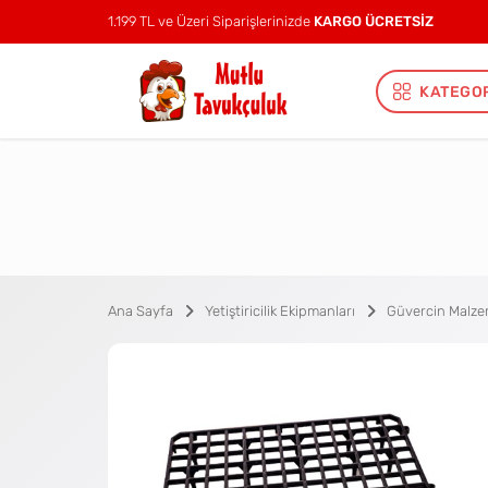
1.199 TL ve Üzeri Siparişlerinizde
KARGO ÜCRETSİZ
KATEGO
Ana Sayfa
Yetiştiricilik Ekipmanları
Güvercin Malze