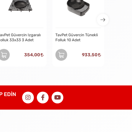
avPet Güvercin Izgaralı
TavPet Güvercin Tünekli
olluk 33x33 3 Adet
Folluk 10 Adet
354,00
933,50
İP EDİN