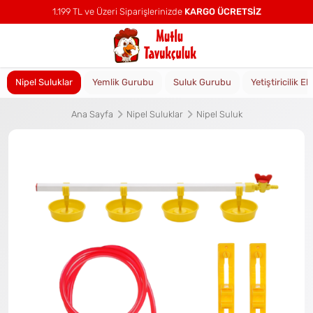
1.199 TL ve Üzeri Siparişlerinizde
KARGO ÜCRETSİZ
Nipel Suluklar
Yemlik Gurubu
Suluk Gurubu
Yetiştiricilik E
Ana Sayfa
Nipel Suluklar
Nipel Suluk