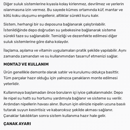
Diğer suluk sistemlerine kıyasla kolay kirlenmez, devrilmez ve yerlerin
ıslanmasına izin vermez. Bu sayede kümes ortamında küf, mantar ve
kötü koku oluşumu engellenir, altlıklar sürekli kuru kalır.
Sistem, herhangi bir su deposuna bağlanarak çalıştırılabilir.
İstenildiğinde depo doğrudan su şebekesine bağlanarak sisteme
sürekli taze su sağlanabilir. Temizliği ve dezenfekte edilmesi diğer
suluk sistemlerine göre daha kolaydır.
İlaçlama, aşılama ve vitamin uygulamaları pratik şekilde yapılabilir. Aynı
zamanda zamandan ve su kullanımından tasarruf etmenizi sağlar.
MONTAJ VE KULLANIM
Ürün genellikle demonte olarak satılır ve kurulumu oldukça basittir.
Tüm parçalar hazır olduğu için yalnızca çanakların monte edilmesi
yeterlidir.
Kullanmaya başlamadan önce boruların içi iyice çalkalanmalıdır. Depo
ile nipel su hattı su hortumu yardımıyla bağlanır ve sisteme su verilir.
Ardından nipellerin havası alınır. Bunun için elinizle nipelin ucuna basılı
tutarak suyun kesintisiz ve kabarcıksız şekilde akması sağlanır.
Çanaklar takıldıktan sonra sistem kullanıma hazır hale gelir.
ÇANAK AYARI