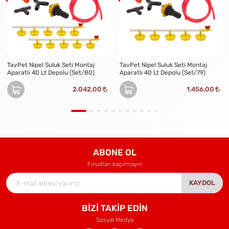
TavPet Nipel Suluk Seti Montaj
TavPet Nipel Suluk Seti Montaj
Aparatlı 40 Lt Depolu (Set/80)
Aparatlı 40 Lt Depolu (Set/79)
2.042,00
1.456,00
ABONE OL
Fırsatları kaçırmayın
KAYDOL
BİZİ TAKİP EDİN
Sosyal Medya