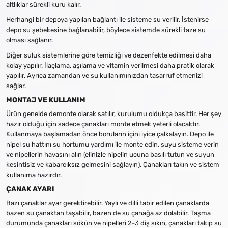
altlıklar sürekli kuru kalır.
Herhangi bir depoya yapılan bağlantı ile sisteme su verilir. İstenirse
depo su şebekesine bağlanabilir, böylece sistemde sürekli taze su
olması sağlanır.
Diğer suluk sistemlerine göre temizliği ve dezenfekte edilmesi daha
kolay yapılır. İlaçlama, aşılama ve vitamin verilmesi daha pratik olarak
yapılır. Ayrıca zamandan ve su kullanımınızdan tasarruf etmenizi
sağlar.
MONTAJ VE KULLANIM
Ürün genelde demonte olarak satılır, kurulumu oldukça basittir. Her şey
hazır olduğu için sadece çanakları monte etmek yeterli olacaktır.
Kullanmaya başlamadan önce boruların içini iyice çalkalayın. Depo ile
nipel su hattını su hortumu yardımı ile monte edin, suyu sisteme verin
ve nipellerin havasını alın (elinizle nipelin ucuna basılı tutun ve suyun
kesintisiz ve kabarcıksız gelmesini sağlayın). Çanakları takın ve sistem
kullanıma hazırdır.
ÇANAK AYARI
Bazı çanaklar ayar gerektirebilir. Yaylı ve dilli tabir edilen çanaklarda
bazen su çanaktan taşabilir, bazen de su çanağa az dolabilir. Taşma
durumunda çanakları sökün ve nipelleri 2-3 diş sıkın, çanakları takıp su