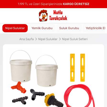
1.199 TL ve Üzeri Siparişlerinizde
KARGO ÜCRETSİZ
Nipel Suluklar
Yemlik Gurubu
Suluk Gurubu
Yetiştiricilik E
Ana Sayfa
Nipel Suluklar
Nipel Suluk Setleri