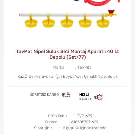
TavPet Nipel Suluk Seti Montaj Aparatlı 40 Lt
Depolu (Set/77)
Marka
TavPet
Kaz,Ördek veTavuklar İçin Büyük Yaylı Çanaklı Nipel Suluk
ÜCRETSIZ KARGO
HIZLI
KARGO
Ürün Kodu
TVP1629
Barkod
6185057071629
Siparişiniz
2 iş günü içinde kargoda