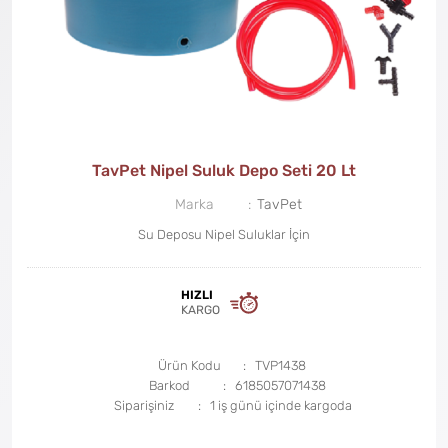
TavPet Nipel Suluk Depo Seti 20 Lt
Marka
TavPet
Su Deposu Nipel Suluklar İçin
HIZLI
KARGO
Ürün Kodu
TVP1438
Barkod
6185057071438
Siparişiniz
1 iş günü içinde kargoda