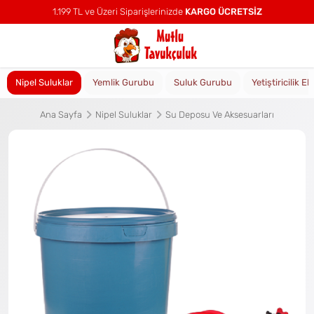
1.199 TL ve Üzeri Siparişlerinizde
KARGO ÜCRETSİZ
Nipel Suluklar
Yemlik Gurubu
Suluk Gurubu
Yetiştiricilik E
Ana Sayfa
Nipel Suluklar
Su Deposu Ve Aksesuarları