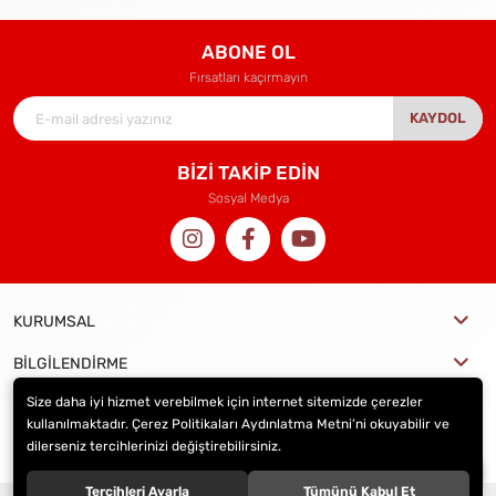
ABONE OL
Fırsatları kaçırmayın
KAYDOL
BİZİ TAKİP EDİN
Sosyal Medya
KURUMSAL
BİLGİLENDİRME
Size daha iyi hizmet verebilmek için internet sitemizde çerezler
kullanılmaktadır. Çerez Politikaları Aydınlatma Metni’ni okuyabilir ve
dilerseniz tercihlerinizi değiştirebilirsiniz.
© 2024
Mutlu Tavukçuluk
. Tüm hakları saklıdır.
Tercihleri Ayarla
Tümünü Kabul Et
®