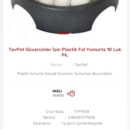
TavPet Güvercinler İçin Plastik Fol Yumurta 10 Luk
Pk.
Marka
TavPet
Plastik Yumurta Gerçek Güvercin Yumurtası Boyundadır.
HIZLI
KARGO
Ürün Kodu
TVP1408
Barkod
6185057071408
Siparişiniz
1 iş günü içinde kargoda