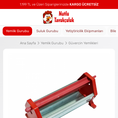
1.199 TL ve Üzeri Siparişlerinizde
KARGO ÜCRETSİZ
Yemlik Gurubu
Suluk Gurubu
Yetiştiricilik Ekipmanları
Bile
Ana Sayfa
Yemlik Gurubu
Güvercin Yemlikleri